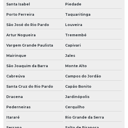
Santa Isabel
Piedade
Porto Ferreira
Taquaritinga
São José do Rio Pardo
Louveira
Artur Nogueira
Tremembé
Vargem Grande Paulista
Capivari
Mairinque
Jales
São Joaquim da Barra
Monte Alto
Cabreúva
Campos do Jordão
Santa Cruz do Rio Pardo
Capão Bonito
Dracena
Jardinópolis
Pederneiras
Cerquilho
Itararé
Rio Grande da Serra
Serrana
Salto de Pirapora