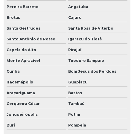
Pereira Barreto
Angatuba
Brotas
Cajuru
Santa Gertrudes
Santa Rosa de Viterbo
Santo Antônio de Posse
Igaraçu do Tietê
Capela do Alto
Pirajuí
Monte Aprazível
Teodoro Sampaio
Cunha
Bom Jesus dos Perdões
Iracemápolis
Guapiaçu
Araçariguama
Bastos
Cerqueira César
Tambaú
Junqueirópolis
Potim
Buri
Pompeia