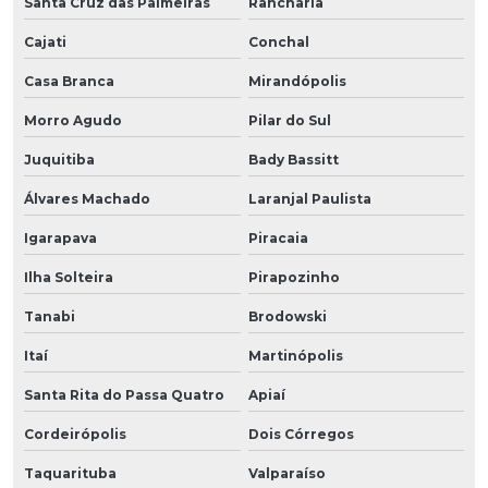
Santa Cruz das Palmeiras
Rancharia
Cajati
Conchal
Casa Branca
Mirandópolis
Morro Agudo
Pilar do Sul
Juquitiba
Bady Bassitt
Álvares Machado
Laranjal Paulista
Igarapava
Piracaia
Ilha Solteira
Pirapozinho
Tanabi
Brodowski
Itaí
Martinópolis
Santa Rita do Passa Quatro
Apiaí
Cordeirópolis
Dois Córregos
Taquarituba
Valparaíso