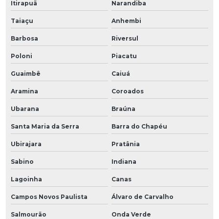
Itirapuã
Narandiba
Taiaçu
Anhembi
Barbosa
Riversul
Poloni
Piacatu
Guaimbê
Caiuá
Aramina
Coroados
Ubarana
Braúna
Santa Maria da Serra
Barra do Chapéu
Ubirajara
Pratânia
Sabino
Indiana
Lagoinha
Canas
Campos Novos Paulista
Álvaro de Carvalho
Salmourão
Onda Verde