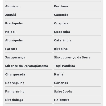
Alumínio
Buritama
Juquiá
Caconde
Pradópolis
Guapiara
Itajobi
Macatuba
Altinópolis
Cafelândia
Fartura
Itirapina
Jacupiranga
São Lourenço da Serra
Mirante do Paranapanema
Tupi Paulista
Charqueada
Itariri
Pedregulho
Conchas
Pinhalzinho
Salesópolis
Piratininga
Holambra