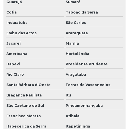
Guarujá
Sumaré
Cotia
Taboão da Serra
Indaiatuba
São Carlos
Embu das Artes
Araraquara
Jacareí
Marília
Americana
Hortolândia
Itapevi
Presidente Prudente
Rio Claro
Araçatuba
Santa Bárbara d'Oeste
Ferraz de Vasconcelos
Bragança Paulista
Itu
São Caetano do Sul
Pindamonhangaba
Francisco Morato
Atibaia
Itapecerica da Serra
Itapetininga