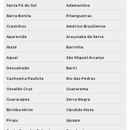
Santa Fé do Sul
Adamantina
Barra Bonita
Pitangueiras
Cravinhos
Américo Brasiliense
Aparecida
Araçoiaba da Serra
Ibaté
Barrinha
Aguaí
São Miguel Arcanjo
Descalvado
Bariri
Cachoeira Paulista
Rio das Pedras
Osvaldo Cruz
Guararema
Guararapes
Serra Negra
Biritiba Mirim
Cândido Mota
Piraju
Iguape