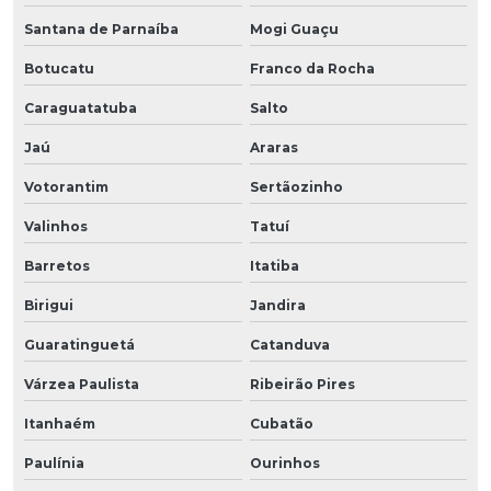
Santana de Parnaíba
Mogi Guaçu
Botucatu
Franco da Rocha
Caraguatatuba
Salto
Jaú
Araras
Votorantim
Sertãozinho
Valinhos
Tatuí
Barretos
Itatiba
Birigui
Jandira
Guaratinguetá
Catanduva
Várzea Paulista
Ribeirão Pires
Itanhaém
Cubatão
Paulínia
Ourinhos