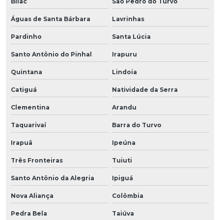
Bilac
São Pedro do Turvo
Águas de Santa Bárbara
Lavrinhas
Pardinho
Santa Lúcia
Santo Antônio do Pinhal
Irapuru
Quintana
Lindoia
Catiguá
Natividade da Serra
Clementina
Arandu
Taquarivaí
Barra do Turvo
Irapuã
Ipeúna
Três Fronteiras
Tuiuti
Santo Antônio da Alegria
Ipiguá
Nova Aliança
Colômbia
Pedra Bela
Taiúva