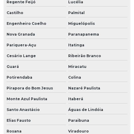
Regente Feijó
Lucélia
Castilho
Palmital
Engenheiro Coelho
Miguelópolis
Nova Granada
Paranapanema
Pariquera-Açu
Itatinga
Cesário Lange
Ribeirão Branco
Guará
Miracatu
Potirendaba
Colina
Pirapora do Bom Jesus
Nazaré Paulista
Monte Azul Paulista
Itaberá
Santo Anastácio
Águas de Lindóia
Elias Fausto
Paraibuna
Rosana
Viradouro