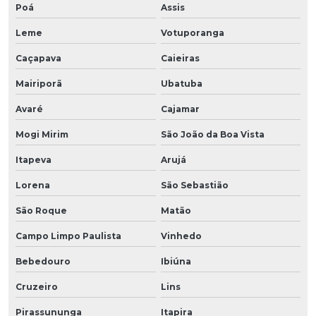
Poá
Assis
Leme
Votuporanga
Caçapava
Caieiras
Mairiporã
Ubatuba
Avaré
Cajamar
Mogi Mirim
São João da Boa Vista
Itapeva
Arujá
Lorena
São Sebastião
São Roque
Matão
Campo Limpo Paulista
Vinhedo
Bebedouro
Ibiúna
Cruzeiro
Lins
Pirassununga
Itapira