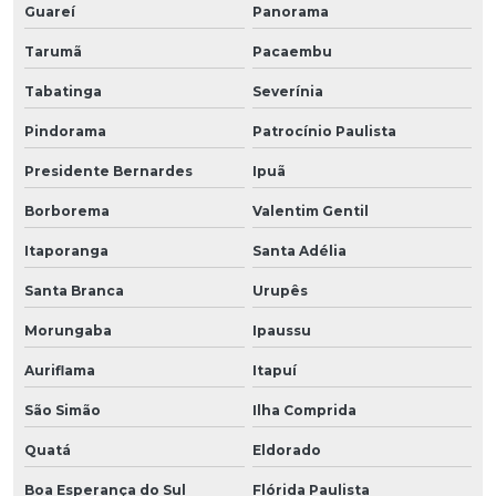
Guareí
Panorama
Tarumã
Pacaembu
Tabatinga
Severínia
Pindorama
Patrocínio Paulista
Presidente Bernardes
Ipuã
Borborema
Valentim Gentil
Itaporanga
Santa Adélia
Santa Branca
Urupês
Morungaba
Ipaussu
Auriflama
Itapuí
São Simão
Ilha Comprida
Quatá
Eldorado
Boa Esperança do Sul
Flórida Paulista