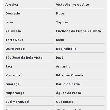
Arealva
Vista Alegre do Alto
Dourado
Itobi
Iaras
Tapiraí
Paulicéia
Euclides da Cunha Paulista
Terra Roxa
Icém
Ouro Verde
Reginópolis
São José da Bela Vista
Iepê
Jaci
Ariranha
Macaubal
Ribeirão Grande
Guaraçaí
Paulo de Faria
Nuporanga
Águas da Prata
Sud Mennucci
Guatapará