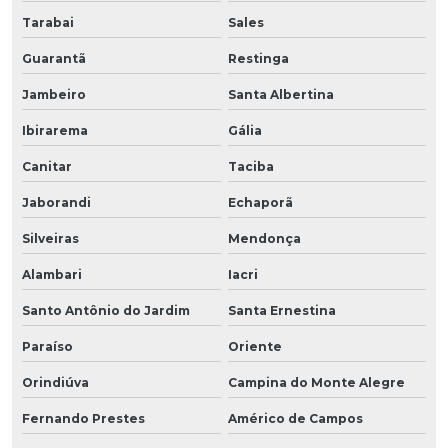
Tarabai
Sales
Guarantã
Restinga
Jambeiro
Santa Albertina
Ibirarema
Gália
Canitar
Taciba
Jaborandi
Echaporã
Silveiras
Mendonça
Alambari
Iacri
Santo Antônio do Jardim
Santa Ernestina
Paraíso
Oriente
Orindiúva
Campina do Monte Alegre
Fernando Prestes
Américo de Campos