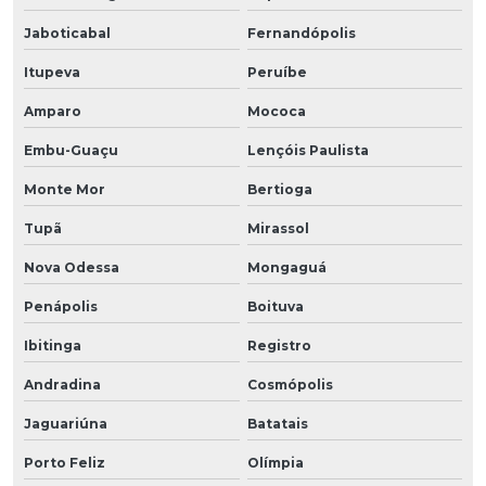
Jaboticabal
Fernandópolis
Itupeva
Peruíbe
Amparo
Mococa
Embu-Guaçu
Lençóis Paulista
Monte Mor
Bertioga
Tupã
Mirassol
Nova Odessa
Mongaguá
Penápolis
Boituva
Ibitinga
Registro
Andradina
Cosmópolis
Jaguariúna
Batatais
Porto Feliz
Olímpia