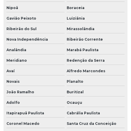
Nipoã
Boraceia
Gavião Peixoto
Luiziânia
Ribeirão do Sul
Mirassolândia
Nova Independência
Ribeirão Corrente
Analândia
Marabá Paulista
Meridiano
Redenção da Serra
Avaí
Alfredo Marcondes
Novais
Planalto
João Ramalho
Buritizal
Adolfo
Ocauçu
Itapirapuã Paulista
Cabrália Paulista
Coronel Macedo
Santa Cruz da Conceição