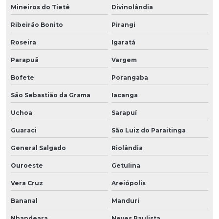
Mineiros do Tietê
Divinolândia
Ribeirão Bonito
Pirangi
Roseira
Igaratá
Parapuã
Vargem
Bofete
Porangaba
São Sebastião da Grama
Iacanga
Uchoa
Sarapuí
Guaraci
São Luiz do Paraitinga
General Salgado
Riolândia
Ouroeste
Getulina
Vera Cruz
Areiópolis
Bananal
Manduri
Nhandeara
Neves Paulista