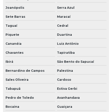
Joanópolis
Serra Azul
Sete Barras
Maracaí
Taguaí
Cedral
Piquete
Duartina
Cananéia
Luiz Antônio
Chavantes
Tapiratiba
Ibirá
São Bento do Sapucaí
Bernardino de Campos
Palestina
Sales Oliveira
Cardoso
Tabapuã
Estiva Gerbi
Pedro de Toledo
Avanhandava
Bocaina
Guaiçara