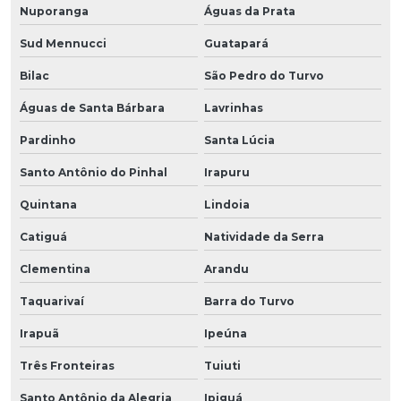
Nuporanga
Águas da Prata
Sud Mennucci
Guatapará
Bilac
São Pedro do Turvo
Águas de Santa Bárbara
Lavrinhas
Pardinho
Santa Lúcia
Santo Antônio do Pinhal
Irapuru
Quintana
Lindoia
Catiguá
Natividade da Serra
Clementina
Arandu
Taquarivaí
Barra do Turvo
Irapuã
Ipeúna
Três Fronteiras
Tuiuti
Santo Antônio da Alegria
Ipiguá