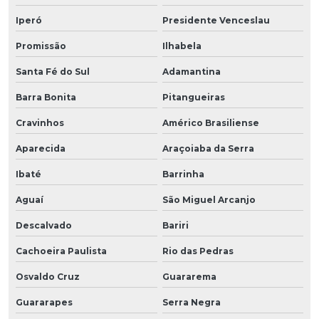
Iperó
Presidente Venceslau
Promissão
Ilhabela
Santa Fé do Sul
Adamantina
Barra Bonita
Pitangueiras
Cravinhos
Américo Brasiliense
Aparecida
Araçoiaba da Serra
Ibaté
Barrinha
Aguaí
São Miguel Arcanjo
Descalvado
Bariri
Cachoeira Paulista
Rio das Pedras
Osvaldo Cruz
Guararema
Guararapes
Serra Negra