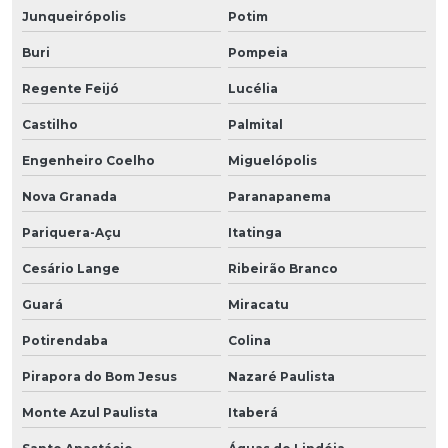
Junqueirópolis
Potim
Buri
Pompeia
Regente Feijó
Lucélia
Castilho
Palmital
Engenheiro Coelho
Miguelópolis
Nova Granada
Paranapanema
Pariquera-Açu
Itatinga
Cesário Lange
Ribeirão Branco
Guará
Miracatu
Potirendaba
Colina
Pirapora do Bom Jesus
Nazaré Paulista
Monte Azul Paulista
Itaberá