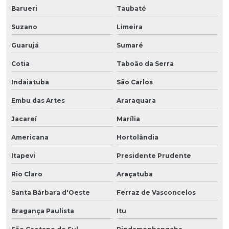
Barueri
Taubaté
Suzano
Limeira
Guarujá
Sumaré
Cotia
Taboão da Serra
Indaiatuba
São Carlos
Embu das Artes
Araraquara
Jacareí
Marília
Americana
Hortolândia
Itapevi
Presidente Prudente
Rio Claro
Araçatuba
Santa Bárbara d'Oeste
Ferraz de Vasconcelos
Bragança Paulista
Itu