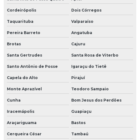
Cordeirópolis
Dois Córregos
Taquarituba
Valparaíso
Pereira Barreto
Angatuba
Brotas
Cajuru
Santa Gertrudes
Santa Rosa de Viterbo
Santo Antônio de Posse
Igaraçu do Tietê
Capela do Alto
Pirajuí
Monte Aprazível
Teodoro Sampaio
Cunha
Bom Jesus dos Perdões
Iracemápolis
Guapiaçu
Araçariguama
Bastos
Cerqueira César
Tambaú