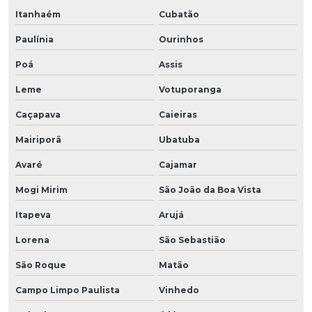
Itanhaém
Cubatão
Paulínia
Ourinhos
Poá
Assis
Leme
Votuporanga
Caçapava
Caieiras
Mairiporã
Ubatuba
Avaré
Cajamar
Mogi Mirim
São João da Boa Vista
Itapeva
Arujá
Lorena
São Sebastião
São Roque
Matão
Campo Limpo Paulista
Vinhedo