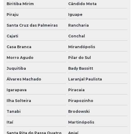
Biritiba Mirim
Cândido Mota
Piraju
Iguape
Santa Cruz das Palmeiras
Rancharia
Cajati
Conchal
Casa Branca
Mirandópolis
Morro Agudo
Pilar do Sul
Juquitiba
Bady Bassitt
Álvares Machado
Laranjal Paulista
Igarapava
Piracaia
Ilha Solteira
Pirapozinho
Tanabi
Brodowski
Itaí
Martinópolis
Santa Rita do Passa Quatro
Apiaí