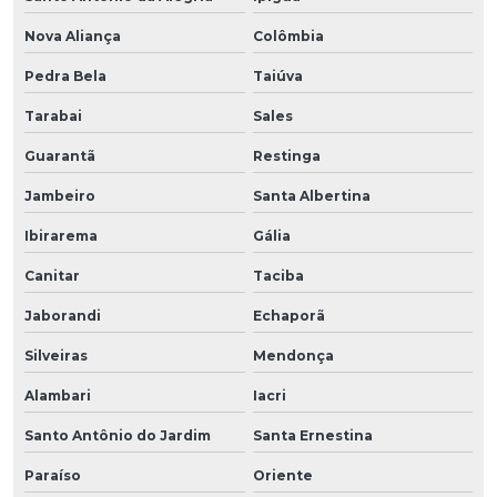
Nova Aliança
Colômbia
Pedra Bela
Taiúva
Tarabai
Sales
Guarantã
Restinga
Jambeiro
Santa Albertina
Ibirarema
Gália
Canitar
Taciba
Jaborandi
Echaporã
Silveiras
Mendonça
Alambari
Iacri
Santo Antônio do Jardim
Santa Ernestina
Paraíso
Oriente