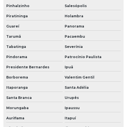
Pinhalzinho
Salesópolis
Piratininga
Holambra
Guareí
Panorama
Tarumã
Pacaembu
Tabatinga
Severínia
Pindorama
Patrocínio Paulista
Presidente Bernardes
Ipuã
Borborema
Valentim Gentil
Itaporanga
Santa Adélia
Santa Branca
Urupês
Morungaba
Ipaussu
Auriflama
Itapuí