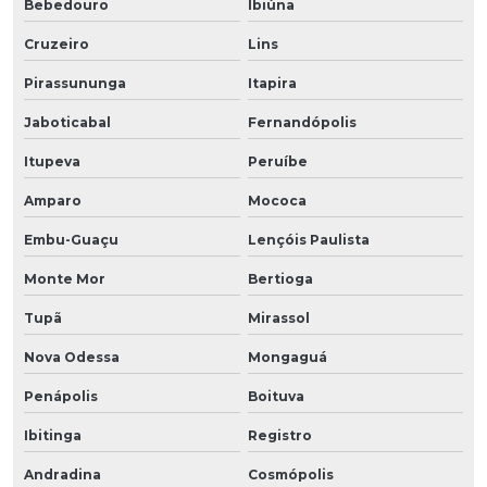
Bebedouro
Ibiúna
Cruzeiro
Lins
Pirassununga
Itapira
Jaboticabal
Fernandópolis
Itupeva
Peruíbe
Amparo
Mococa
Embu-Guaçu
Lençóis Paulista
Monte Mor
Bertioga
Tupã
Mirassol
Nova Odessa
Mongaguá
Penápolis
Boituva
Ibitinga
Registro
Andradina
Cosmópolis