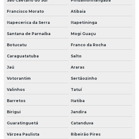
São Caetano do Sul
Pindamonhangaba
Francisco Morato
Atibaia
Itapecerica da Serra
Itapetininga
Santana de Parnaíba
Mogi Guaçu
Botucatu
Franco da Rocha
Caraguatatuba
Salto
Jaú
Araras
Votorantim
Sertãozinho
Valinhos
Tatuí
Barretos
Itatiba
Birigui
Jandira
Guaratinguetá
Catanduva
Várzea Paulista
Ribeirão Pires