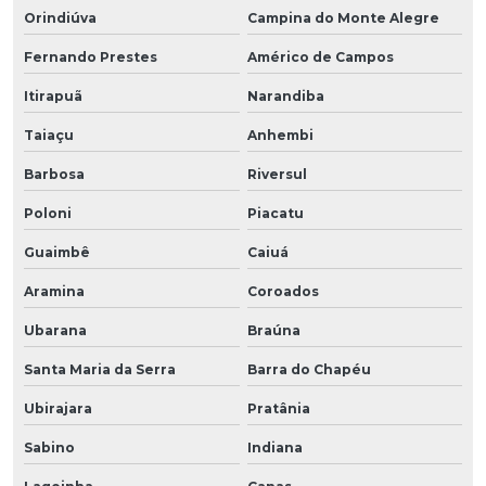
Orindiúva
Campina do Monte Alegre
Fernando Prestes
Américo de Campos
Itirapuã
Narandiba
Taiaçu
Anhembi
Barbosa
Riversul
Poloni
Piacatu
Guaimbê
Caiuá
Aramina
Coroados
Ubarana
Braúna
Santa Maria da Serra
Barra do Chapéu
Ubirajara
Pratânia
Sabino
Indiana