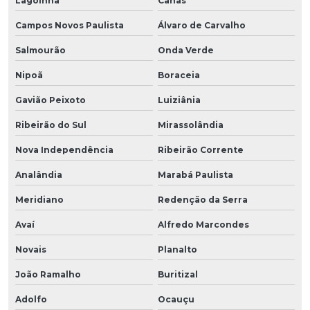
Lagoinha
Canas
Campos Novos Paulista
Álvaro de Carvalho
Salmourão
Onda Verde
Nipoã
Boraceia
Gavião Peixoto
Luiziânia
Ribeirão do Sul
Mirassolândia
Nova Independência
Ribeirão Corrente
Analândia
Marabá Paulista
Meridiano
Redenção da Serra
Avaí
Alfredo Marcondes
Novais
Planalto
João Ramalho
Buritizal
Adolfo
Ocauçu