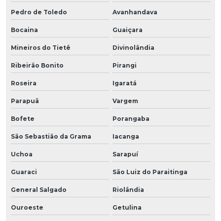
Pedro de Toledo
Avanhandava
Bocaina
Guaiçara
Mineiros do Tietê
Divinolândia
Ribeirão Bonito
Pirangi
Roseira
Igaratá
Parapuã
Vargem
Bofete
Porangaba
São Sebastião da Grama
Iacanga
Uchoa
Sarapuí
Guaraci
São Luiz do Paraitinga
General Salgado
Riolândia
Ouroeste
Getulina