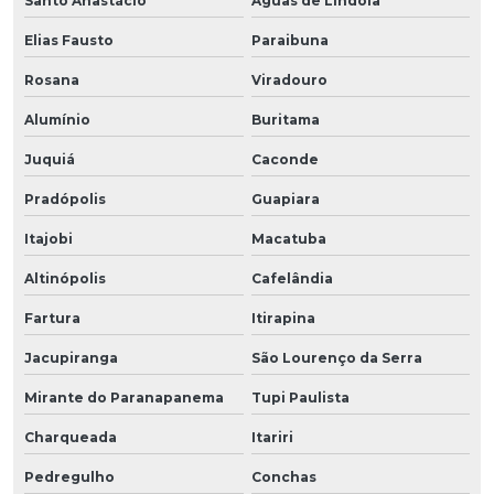
Santo Anastácio
Águas de Lindóia
Elias Fausto
Paraibuna
Rosana
Viradouro
Alumínio
Buritama
Juquiá
Caconde
Pradópolis
Guapiara
Itajobi
Macatuba
Altinópolis
Cafelândia
Fartura
Itirapina
Jacupiranga
São Lourenço da Serra
Mirante do Paranapanema
Tupi Paulista
Charqueada
Itariri
Pedregulho
Conchas