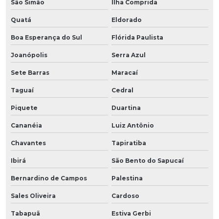
São Simão
Ilha Comprida
Quatá
Eldorado
Boa Esperança do Sul
Flórida Paulista
Joanópolis
Serra Azul
Sete Barras
Maracaí
Taguaí
Cedral
Piquete
Duartina
Cananéia
Luiz Antônio
Chavantes
Tapiratiba
Ibirá
São Bento do Sapucaí
Bernardino de Campos
Palestina
Sales Oliveira
Cardoso
Tabapuã
Estiva Gerbi