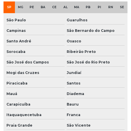
SP
MG
PE
BA
CE
AL
MA
PB
PI
RN
SE
São Paulo
Guarulhos
Campinas
São Bernardo do Campo
Santo André
Osasco
Sorocaba
Ribeirão Preto
São José dos Campos
São José do Rio Preto
Mogi das Cruzes
Jundiaí
Piracicaba
Santos
Mauá
Diadema
Carapicuíba
Bauru
Itaquaquecetuba
Franca
Praia Grande
São Vicente