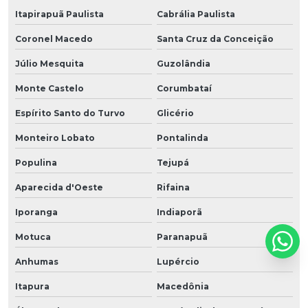
Itapirapuã Paulista
Cabrália Paulista
Coronel Macedo
Santa Cruz da Conceição
Júlio Mesquita
Guzolândia
Monte Castelo
Corumbataí
Espírito Santo do Turvo
Glicério
Monteiro Lobato
Pontalinda
Populina
Tejupá
Aparecida d'Oeste
Rifaina
Iporanga
Indiaporã
Motuca
Paranapuã
Anhumas
Lupércio
Itapura
Macedônia