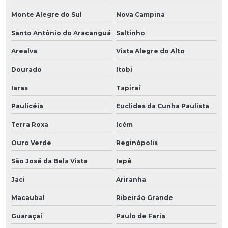
Monte Alegre do Sul
Nova Campina
Santo Antônio do Aracanguá
Saltinho
Arealva
Vista Alegre do Alto
Dourado
Itobi
Iaras
Tapiraí
Paulicéia
Euclides da Cunha Paulista
Terra Roxa
Icém
Ouro Verde
Reginópolis
São José da Bela Vista
Iepê
Jaci
Ariranha
Macaubal
Ribeirão Grande
Guaraçaí
Paulo de Faria