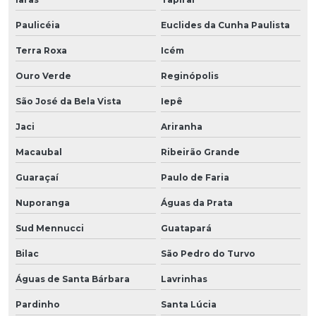
Paulicéia
Euclides da Cunha Paulista
Terra Roxa
Icém
Ouro Verde
Reginópolis
São José da Bela Vista
Iepê
Jaci
Ariranha
Macaubal
Ribeirão Grande
Guaraçaí
Paulo de Faria
Nuporanga
Águas da Prata
Sud Mennucci
Guatapará
Bilac
São Pedro do Turvo
Águas de Santa Bárbara
Lavrinhas
Pardinho
Santa Lúcia