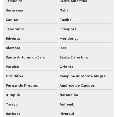
Jambeiro
Santa Albertina
Ibirarema
Gália
Canitar
Taciba
Jaborandi
Echaporã
Silveiras
Mendonça
Alambari
Iacri
Santo Antônio do Jardim
Santa Ernestina
Paraíso
Oriente
Orindiúva
Campina do Monte Alegre
Fernando Prestes
Américo de Campos
Itirapuã
Narandiba
Taiaçu
Anhembi
Barbosa
Riversul