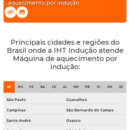
aquecimento por indução
Principais cidades e regiões do
Brasil onde a IHT Indução atende
Máquina de aquecimento por
indução:
SP
MG
PE
BA
CE
AL
MA
PB
PI
RN
SE
São Paulo
Guarulhos
Campinas
São Bernardo do Campo
Santo André
Osasco