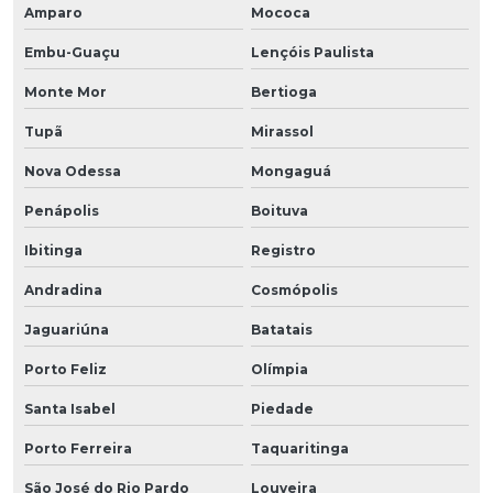
Amparo
Mococa
Embu-Guaçu
Lençóis Paulista
Monte Mor
Bertioga
Tupã
Mirassol
Nova Odessa
Mongaguá
Penápolis
Boituva
Ibitinga
Registro
Andradina
Cosmópolis
Jaguariúna
Batatais
Porto Feliz
Olímpia
Santa Isabel
Piedade
Porto Ferreira
Taquaritinga
São José do Rio Pardo
Louveira