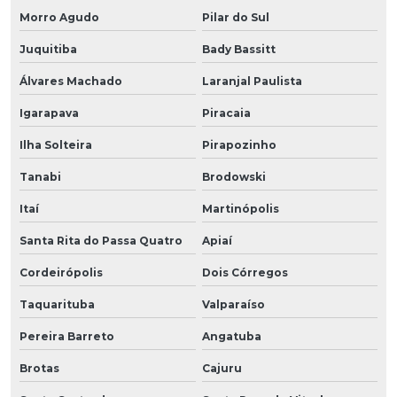
Morro Agudo
Pilar do Sul
Juquitiba
Bady Bassitt
Álvares Machado
Laranjal Paulista
Igarapava
Piracaia
Ilha Solteira
Pirapozinho
Tanabi
Brodowski
Itaí
Martinópolis
Santa Rita do Passa Quatro
Apiaí
Cordeirópolis
Dois Córregos
Taquarituba
Valparaíso
Pereira Barreto
Angatuba
Brotas
Cajuru