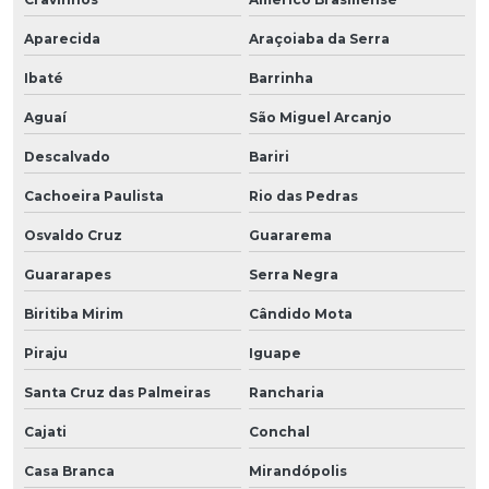
Aparecida
Araçoiaba da Serra
Ibaté
Barrinha
Aguaí
São Miguel Arcanjo
Descalvado
Bariri
Cachoeira Paulista
Rio das Pedras
Osvaldo Cruz
Guararema
Guararapes
Serra Negra
Biritiba Mirim
Cândido Mota
Piraju
Iguape
Santa Cruz das Palmeiras
Rancharia
Cajati
Conchal
Casa Branca
Mirandópolis