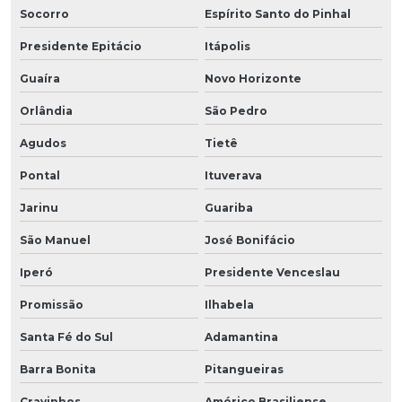
Socorro
Espírito Santo do Pinhal
Presidente Epitácio
Itápolis
Guaíra
Novo Horizonte
Orlândia
São Pedro
Agudos
Tietê
Pontal
Ituverava
Jarinu
Guariba
São Manuel
José Bonifácio
Iperó
Presidente Venceslau
Promissão
Ilhabela
Santa Fé do Sul
Adamantina
Barra Bonita
Pitangueiras
Cravinhos
Américo Brasiliense