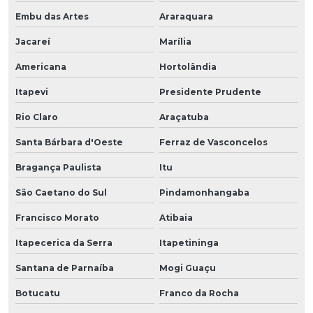
Embu das Artes
Araraquara
Jacareí
Marília
Americana
Hortolândia
Itapevi
Presidente Prudente
Rio Claro
Araçatuba
Santa Bárbara d'Oeste
Ferraz de Vasconcelos
Bragança Paulista
Itu
São Caetano do Sul
Pindamonhangaba
Francisco Morato
Atibaia
Itapecerica da Serra
Itapetininga
Santana de Parnaíba
Mogi Guaçu
Botucatu
Franco da Rocha