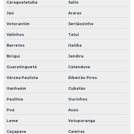
Caraguatatuba
Salto
Jaú
Araras
Votorantim
Sertãozinho
Valinhos
Tatuí
Barretos
Itatiba
Birigui
Jandira
Guaratinguetá
Catanduva
Várzea Paulista
Ribeirão Pires
Itanhaém
Cubatão
Paulínia
Ourinhos
Poá
Assis
Leme
Votuporanga
Caçapava
Caieiras