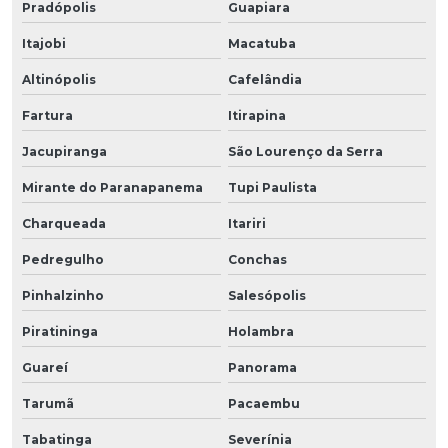
Pradópolis
Guapiara
Itajobi
Macatuba
Altinópolis
Cafelândia
Fartura
Itirapina
Jacupiranga
São Lourenço da Serra
Mirante do Paranapanema
Tupi Paulista
Charqueada
Itariri
Pedregulho
Conchas
Pinhalzinho
Salesópolis
Piratininga
Holambra
Guareí
Panorama
Tarumã
Pacaembu
Tabatinga
Severínia