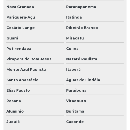
Nova Granada
Paranapanema
Pariquera-Açu
Itatinga
Cesário Lange
Ribeirão Branco
Guará
Miracatu
Potirendaba
Colina
Pirapora do Bom Jesus
Nazaré Paulista
Monte Azul Paulista
Itaberá
Santo Anastácio
Águas de Lindóia
Elias Fausto
Paraibuna
Rosana
Viradouro
Alumínio
Buritama
Juquiá
Caconde