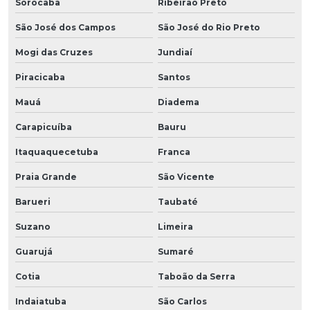
Sorocaba
Ribeirão Preto
São José dos Campos
São José do Rio Preto
Mogi das Cruzes
Jundiaí
Piracicaba
Santos
Mauá
Diadema
Carapicuíba
Bauru
Itaquaquecetuba
Franca
Praia Grande
São Vicente
Barueri
Taubaté
Suzano
Limeira
Guarujá
Sumaré
Cotia
Taboão da Serra
Indaiatuba
São Carlos