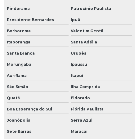
Pindorama
Patrocínio Paulista
Presidente Bernardes
Ipuã
Borborema
Valentim Gentil
Itaporanga
Santa Adélia
Santa Branca
Urupês
Morungaba
Ipaussu
Auriflama
Itapuí
São Simão
Ilha Comprida
Quatá
Eldorado
Boa Esperança do Sul
Flórida Paulista
Joanópolis
Serra Azul
Sete Barras
Maracaí