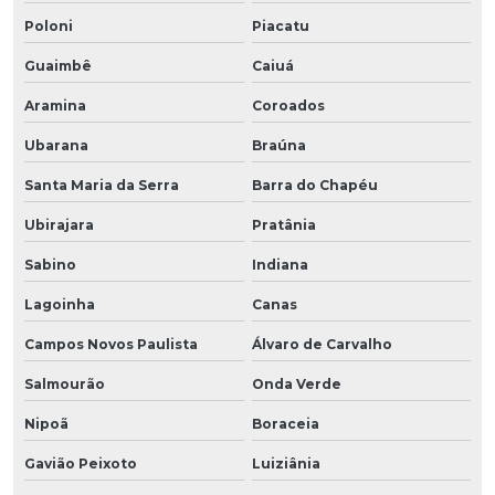
Poloni
Piacatu
Guaimbê
Caiuá
Aramina
Coroados
Ubarana
Braúna
Santa Maria da Serra
Barra do Chapéu
Ubirajara
Pratânia
Sabino
Indiana
Lagoinha
Canas
Campos Novos Paulista
Álvaro de Carvalho
Salmourão
Onda Verde
Nipoã
Boraceia
Gavião Peixoto
Luiziânia