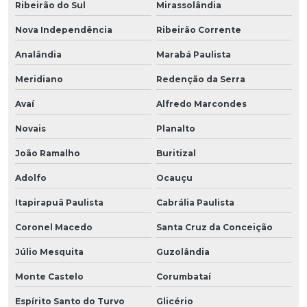
Ribeirão do Sul
Mirassolândia
Nova Independência
Ribeirão Corrente
Analândia
Marabá Paulista
Meridiano
Redenção da Serra
Avaí
Alfredo Marcondes
Novais
Planalto
João Ramalho
Buritizal
Adolfo
Ocauçu
Itapirapuã Paulista
Cabrália Paulista
Coronel Macedo
Santa Cruz da Conceição
Júlio Mesquita
Guzolândia
Monte Castelo
Corumbataí
Espírito Santo do Turvo
Glicério