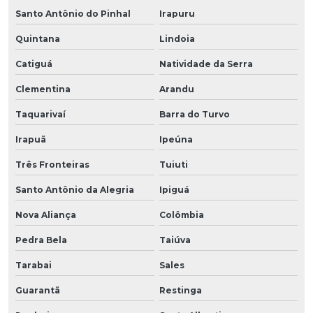
Santo Antônio do Pinhal
Irapuru
Quintana
Lindoia
Catiguá
Natividade da Serra
Clementina
Arandu
Taquarivaí
Barra do Turvo
Irapuã
Ipeúna
Três Fronteiras
Tuiuti
Santo Antônio da Alegria
Ipiguá
Nova Aliança
Colômbia
Pedra Bela
Taiúva
Tarabai
Sales
Guarantã
Restinga