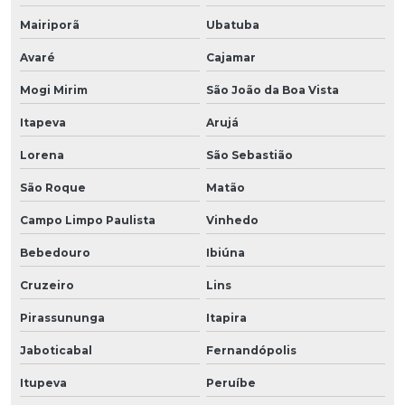
Mairiporã
Ubatuba
Avaré
Cajamar
Mogi Mirim
São João da Boa Vista
Itapeva
Arujá
Lorena
São Sebastião
São Roque
Matão
Campo Limpo Paulista
Vinhedo
Bebedouro
Ibiúna
Cruzeiro
Lins
Pirassununga
Itapira
Jaboticabal
Fernandópolis
Itupeva
Peruíbe