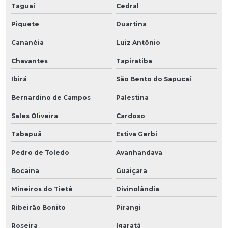
Taguaí
Cedral
Piquete
Duartina
Cananéia
Luiz Antônio
Chavantes
Tapiratiba
Ibirá
São Bento do Sapucaí
Bernardino de Campos
Palestina
Sales Oliveira
Cardoso
Tabapuã
Estiva Gerbi
Pedro de Toledo
Avanhandava
Bocaina
Guaiçara
Mineiros do Tietê
Divinolândia
Ribeirão Bonito
Pirangi
Roseira
Igaratá