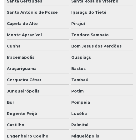
Santa Gertrudes
Santa Rosa de Viterbo
Santo Antônio de Posse
Igaraçu do Tietê
Capela do Alto
Pirajuí
Monte Aprazível
Teodoro Sampaio
Cunha
Bom Jesus dos Perdões
Iracemápolis
Guapiaçu
Araçariguama
Bastos
Cerqueira César
Tambaú
Junqueirópolis
Potim
Buri
Pompeia
Regente Feijó
Lucélia
Castilho
Palmital
Engenheiro Coelho
Miguelópolis