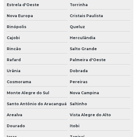
Estrela d'Oeste
Torrinha
Nova Europa
Cristais Paulista
Rinópolis
Queluz
Cajobi
Herculândia
Rincão
Salto Grande
Rafard
Palmeira d'Oeste
Urânia
Dobrada
Cosmorama
Pereiras
Monte Alegre do Sul
Nova Campina
Santo Antônio do Aracanguá
Saltinho
Arealva
Vista Alegre do Alto
Dourado
Itobi
Iaras
Tapiraí