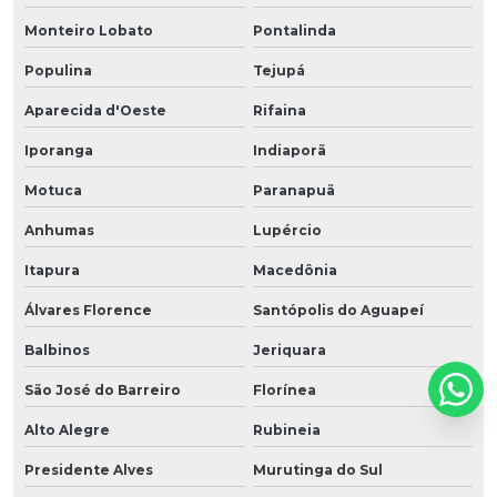
Monteiro Lobato
Pontalinda
Populina
Tejupá
Aparecida d'Oeste
Rifaina
Iporanga
Indiaporã
Motuca
Paranapuã
Anhumas
Lupércio
Itapura
Macedônia
Álvares Florence
Santópolis do Aguapeí
Balbinos
Jeriquara
São José do Barreiro
Florínea
Alto Alegre
Rubineia
Presidente Alves
Murutinga do Sul