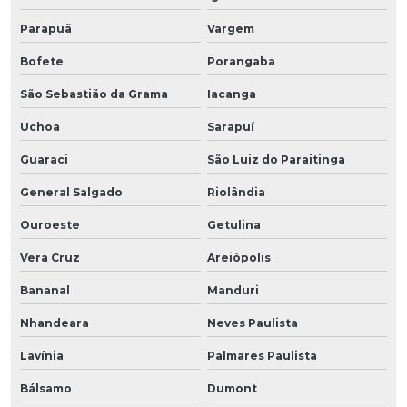
Parapuã
Vargem
Bofete
Porangaba
São Sebastião da Grama
Iacanga
Uchoa
Sarapuí
Guaraci
São Luiz do Paraitinga
General Salgado
Riolândia
Ouroeste
Getulina
Vera Cruz
Areiópolis
Bananal
Manduri
Nhandeara
Neves Paulista
Lavínia
Palmares Paulista
Bálsamo
Dumont