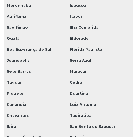
Morungaba
Ipaussu
Auriflama
Itapuí
São Simão
Ilha Comprida
Quatá
Eldorado
Boa Esperança do Sul
Flórida Paulista
Joanópolis
Serra Azul
Sete Barras
Maracaí
Taguaí
Cedral
Piquete
Duartina
Cananéia
Luiz Antônio
Chavantes
Tapiratiba
Ibirá
São Bento do Sapucaí