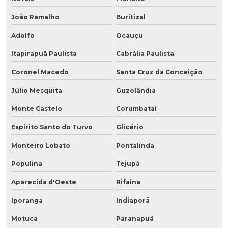
João Ramalho
Buritizal
Adolfo
Ocauçu
Itapirapuã Paulista
Cabrália Paulista
Coronel Macedo
Santa Cruz da Conceição
Júlio Mesquita
Guzolândia
Monte Castelo
Corumbataí
Espírito Santo do Turvo
Glicério
Monteiro Lobato
Pontalinda
Populina
Tejupá
Aparecida d'Oeste
Rifaina
Iporanga
Indiaporã
Motuca
Paranapuã