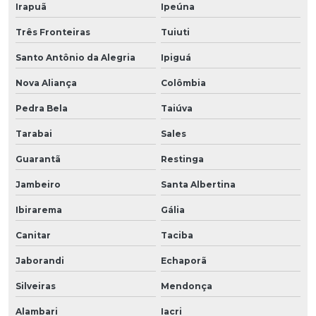
Irapuã
Ipeúna
Três Fronteiras
Tuiuti
Santo Antônio da Alegria
Ipiguá
Nova Aliança
Colômbia
Pedra Bela
Taiúva
Tarabai
Sales
Guarantã
Restinga
Jambeiro
Santa Albertina
Ibirarema
Gália
Canitar
Taciba
Jaborandi
Echaporã
Silveiras
Mendonça
Alambari
Iacri