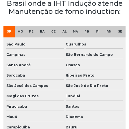
Brasil onde a IHT Indução atende
Manutenção de forno induction:
SP
MG
PE
BA
CE
AL
MA
PB
PI
RN
SE
São Paulo
Guarulhos
Campinas
São Bernardo do Campo
Santo André
Osasco
Sorocaba
Ribeirão Preto
São José dos Campos
São José do Rio Preto
Mogi das Cruzes
Jundiaí
Piracicaba
Santos
Mauá
Diadema
Carapicuíba
Bauru