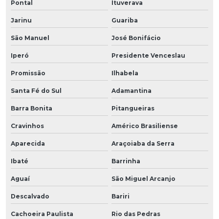
Pontal
Ituverava
Jarinu
Guariba
São Manuel
José Bonifácio
Iperó
Presidente Venceslau
Promissão
Ilhabela
Santa Fé do Sul
Adamantina
Barra Bonita
Pitangueiras
Cravinhos
Américo Brasiliense
Aparecida
Araçoiaba da Serra
Ibaté
Barrinha
Aguaí
São Miguel Arcanjo
Descalvado
Bariri
Cachoeira Paulista
Rio das Pedras