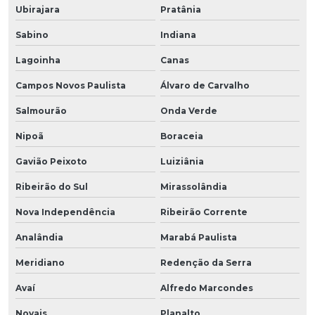
Ubirajara
Pratânia
Sabino
Indiana
Lagoinha
Canas
Campos Novos Paulista
Álvaro de Carvalho
Salmourão
Onda Verde
Nipoã
Boraceia
Gavião Peixoto
Luiziânia
Ribeirão do Sul
Mirassolândia
Nova Independência
Ribeirão Corrente
Analândia
Marabá Paulista
Meridiano
Redenção da Serra
Avaí
Alfredo Marcondes
Novais
Planalto