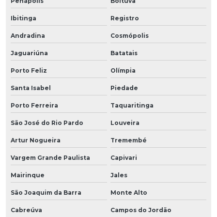
Penápolis
Boituva
Ibitinga
Registro
Andradina
Cosmópolis
Jaguariúna
Batatais
Porto Feliz
Olímpia
Santa Isabel
Piedade
Porto Ferreira
Taquaritinga
São José do Rio Pardo
Louveira
Artur Nogueira
Tremembé
Vargem Grande Paulista
Capivari
Mairinque
Jales
São Joaquim da Barra
Monte Alto
Cabreúva
Campos do Jordão