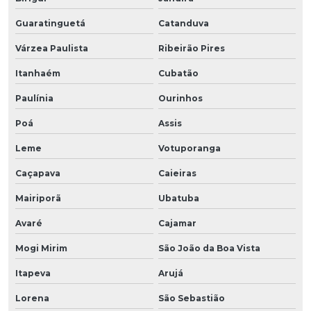
Guaratinguetá
Catanduva
Várzea Paulista
Ribeirão Pires
Itanhaém
Cubatão
Paulínia
Ourinhos
Poá
Assis
Leme
Votuporanga
Caçapava
Caieiras
Mairiporã
Ubatuba
Avaré
Cajamar
Mogi Mirim
São João da Boa Vista
Itapeva
Arujá
Lorena
São Sebastião