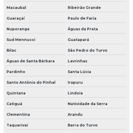
Macaubal
Ribeirão Grande
Guaraçaí
Paulo de Faria
Nuporanga
Águas da Prata
Sud Mennucci
Guatapará
Bilac
São Pedro do Turvo
Águas de Santa Bárbara
Lavrinhas
Pardinho
Santa Lúcia
Santo Antônio do Pinhal
Irapuru
Quintana
Lindoia
Catiguá
Natividade da Serra
Clementina
Arandu
Taquarivaí
Barra do Turvo