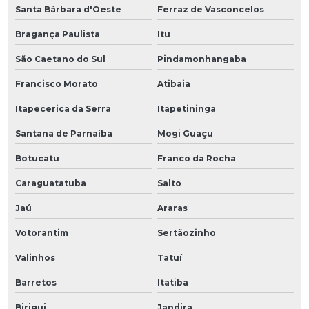
Santa Bárbara d'Oeste
Ferraz de Vasconcelos
Bragança Paulista
Itu
São Caetano do Sul
Pindamonhangaba
Francisco Morato
Atibaia
Itapecerica da Serra
Itapetininga
Santana de Parnaíba
Mogi Guaçu
Botucatu
Franco da Rocha
Caraguatatuba
Salto
Jaú
Araras
Votorantim
Sertãozinho
Valinhos
Tatuí
Barretos
Itatiba
Birigui
Jandira