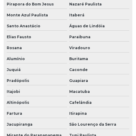
Pirapora do Bom Jesus
Nazaré Paulista
Monte Azul Paulista
Itaberá
Santo Anastácio
Águas de Lindóia
Elias Fausto
Paraibuna
Rosana
Viradouro
Alumínio
Buritama
Juquiá
Caconde
Pradópolis
Guapiara
Itajobi
Macatuba
Altinópolis
Cafelândia
Fartura
Itirapina
Jacupiranga
São Lourenço da Serra
Mirante do Paranapanema
Tupi Paulista