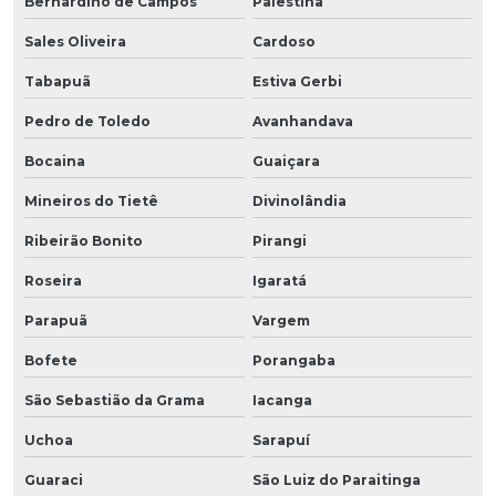
Bernardino de Campos
Palestina
Sales Oliveira
Cardoso
Tabapuã
Estiva Gerbi
Pedro de Toledo
Avanhandava
Bocaina
Guaiçara
Mineiros do Tietê
Divinolândia
Ribeirão Bonito
Pirangi
Roseira
Igaratá
Parapuã
Vargem
Bofete
Porangaba
São Sebastião da Grama
Iacanga
Uchoa
Sarapuí
Guaraci
São Luiz do Paraitinga