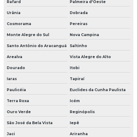
Rafard
Palmeira d'Oeste
Urânia
Dobrada
Cosmorama
Pereiras
Monte Alegre do Sul
Nova Campina
Santo Antônio do Aracanguá
Saltinho
Arealva
Vista Alegre do Alto
Dourado
Itobi
Iaras
Tapiraí
Paulicéia
Euclides da Cunha Paulista
Terra Roxa
Icém
Ouro Verde
Reginópolis
São José da Bela Vista
Iepê
Jaci
Ariranha