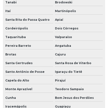
Tanabi
Brodowski
Itaí
Martinópolis
Santa Rita do Passa Quatro
Apiaí
Cordeirópolis
Dois Córregos
Taquarituba
Valparaíso
Pereira Barreto
Angatuba
Brotas
Cajuru
Santa Gertrudes
Santa Rosa de Viterbo
Santo Antônio de Posse
Igaraçu do Tietê
Capela do Alto
Pirajuí
Monte Aprazível
Teodoro Sampaio
Cunha
Bom Jesus dos Perdões
Iracemápolis
Guapiaçu