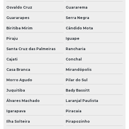
Osvaldo Cruz
Guararema
Guararapes
Serra Negra
Biritiba Mirim
Cândido Mota
Piraju
Iguape
Santa Cruz das Palmeiras
Rancharia
Cajati
Conchal
Casa Branca
Mirandópolis
Morro Agudo
Pilar do Sul
Juquitiba
Bady Bassitt
Álvares Machado
Laranjal Paulista
Igarapava
Piracaia
Ilha Solteira
Pirapozinho