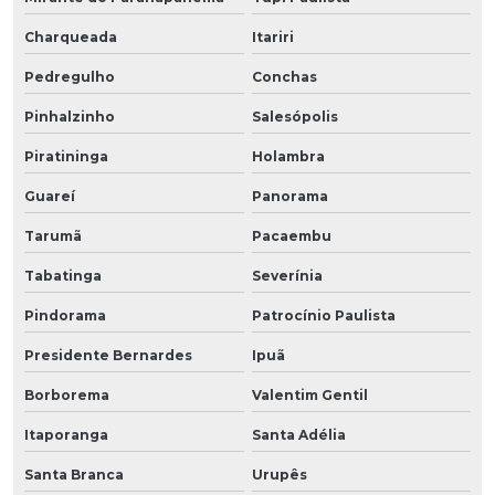
Charqueada
Itariri
Pedregulho
Conchas
Pinhalzinho
Salesópolis
Piratininga
Holambra
Guareí
Panorama
Tarumã
Pacaembu
Tabatinga
Severínia
Pindorama
Patrocínio Paulista
Presidente Bernardes
Ipuã
Borborema
Valentim Gentil
Itaporanga
Santa Adélia
Santa Branca
Urupês