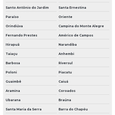
Santo Antônio do Jardim
Santa Ernestina
Paraíso
Oriente
Orindiúva
Campina do Monte Alegre
Fernando Prestes
Américo de Campos
Itirapuã
Narandiba
Taiaçu
Anhembi
Barbosa
Riversul
Poloni
Piacatu
Guaimbê
Caiuá
Aramina
Coroados
Ubarana
Braúna
Santa Maria da Serra
Barra do Chapéu