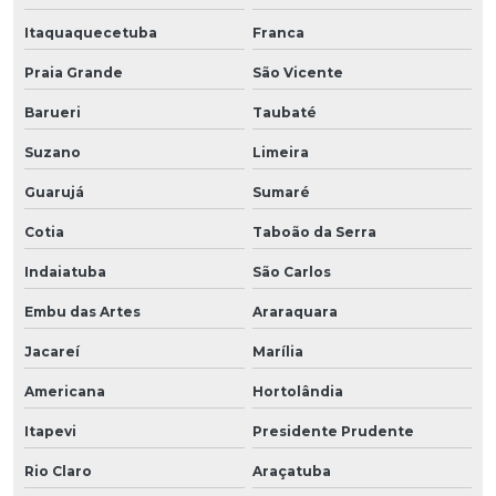
Itaquaquecetuba
Franca
Praia Grande
São Vicente
Barueri
Taubaté
Suzano
Limeira
Guarujá
Sumaré
Cotia
Taboão da Serra
Indaiatuba
São Carlos
Embu das Artes
Araraquara
Jacareí
Marília
Americana
Hortolândia
Itapevi
Presidente Prudente
Rio Claro
Araçatuba