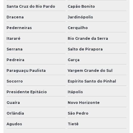
Santa Cruz do Rio Pardo
Capão Bonito
Dracena
Jardinópolis
Pederneiras
Cerquilho
Itararé
Rio Grande da Serra
Serrana
Salto de Pirapora
Pedreira
Garça
Paraguaçu Paulista
Vargem Grande do Sul
Socorro
Espírito Santo do Pinhal
Presidente Epitácio
Itápolis
Guaíra
Novo Horizonte
Orlândia
São Pedro
Agudos
Tietê