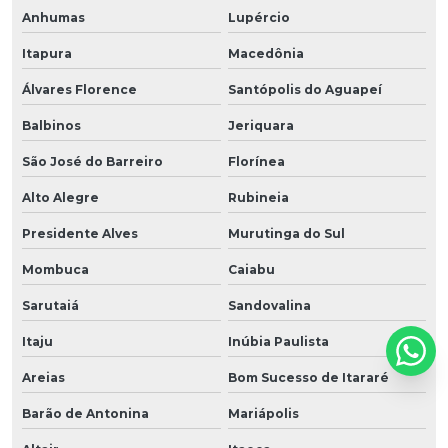
Anhumas
Lupércio
Itapura
Macedônia
Álvares Florence
Santópolis do Aguapeí
Balbinos
Jeriquara
São José do Barreiro
Florínea
Alto Alegre
Rubineia
Presidente Alves
Murutinga do Sul
Mombuca
Caiabu
Sarutaiá
Sandovalina
Itaju
Inúbia Paulista
Areias
Bom Sucesso de Itararé
Barão de Antonina
Mariápolis