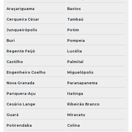
Araçariguama
Bastos
Cerqueira César
Tambaú
Junqueirópolis
Potim
Buri
Pompeia
Regente Feijó
Lucélia
Castilho
Palmital
Engenheiro Coelho
Miguelópolis
Nova Granada
Paranapanema
Pariquera-Açu
Itatinga
Cesário Lange
Ribeirão Branco
Guará
Miracatu
Potirendaba
Colina