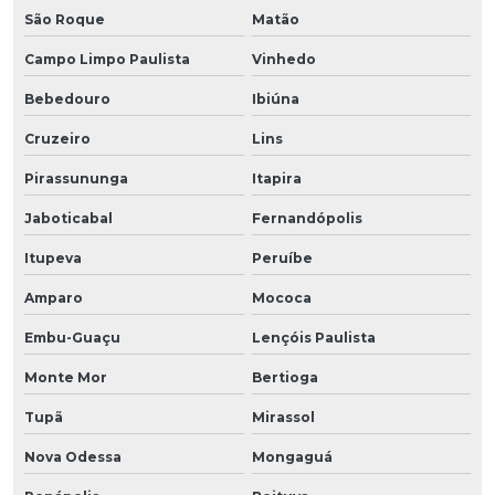
São Roque
Matão
Campo Limpo Paulista
Vinhedo
Bebedouro
Ibiúna
Cruzeiro
Lins
Pirassununga
Itapira
Jaboticabal
Fernandópolis
Itupeva
Peruíbe
Amparo
Mococa
Embu-Guaçu
Lençóis Paulista
Monte Mor
Bertioga
Tupã
Mirassol
Nova Odessa
Mongaguá